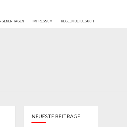
NGENEN TAGEN
IMPRESSUM
REGELN BEI BESUCH
ERVEREIN
REIBAD
BECKUM
NEUESTE BEITRÄGE