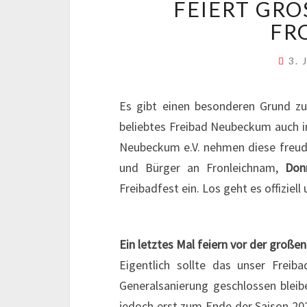
FEIERT GROS
RO
3. 
Es gibt einen besonderen Grund zu
beliebtes Freibad Neubeckum auch in
Neubeckum e.V. nehmen diese freud
und Bürger an Fronleichnam,
Donn
Freibadfest ein. Los geht es offiziell 
Ein letztes Mal feiern vor der große
Eigentlich sollte das unser Freib
Generalsanierung geschlossen blei
jedoch erst zum Ende der Saison 202