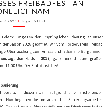
NEUBECKUM
SES FREIBADFEST AN F
FEIERT
NLEICHNAM
GROSSES F
REIBADFEST A
Juni 2026
Inga Eickholt
N F
RONLEICHNAM
 Feiern: Entgegen der ursprünglichen Planung ist unser
 der Saison 2026 geöffnet. Wir vom Förderverein Freibad
ige Überraschung zum Anlass und laden alle Bürgerinnen
erstag, den 4. Juni 2026
, ganz herzlich zum großen
um 11:00 Uhr. Der Eintritt ist frei!
n Sanierung
ad bereits in diesem Jahr aufgrund einer anstehenden
ben. Nun beginnen die umfangreichen Sanierungsarbeiten
6. Geplant ist die Wiedereröffnung des frisch renovierten