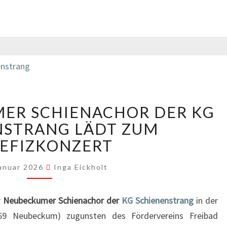
DER
ER SCHIENACHOR DER KG
NEUBECKUMER
SCHIENACHOR
NSTRANG LÄDT ZUM
DER
EFIZKONZERT
KG
SCHIENENSTRANG
Januar 2026
Inga Eickholt
LÄDT
ZUM
r
Neubeckumer Schienachor der
KG Schienenstrang
in der
BENEFIZKONZERT
9 Neubeckum) zugunsten des Fördervereins Freibad