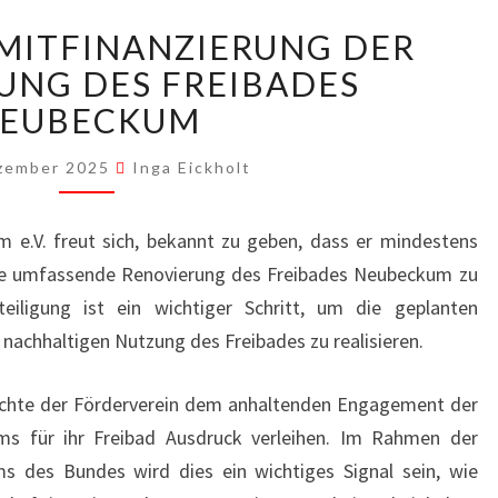
25.000
R MITFINANZIERUNG DER
€
ZUR
UNG DES FREIBADES
MITFINANZIERUNG
EUBECKUM
DER
RENOVIERUNG
ezember 2025
Inga Eickholt
DES
FREIBADES
 e.V. freut sich, bekannt zu geben, dass er mindestens
NEUBECKUM
 die umfassende Renovierung des Freibades Neubeckum zu
eteiligung ist ein wichtiger Schritt, um die geplanten
achhaltigen Nutzung des Freibades zu realisieren.
möchte der Förderverein dem anhaltenden Engagement der
s für ihr Freibad Ausdruck verleihen. Im Rahmen der
 des Bundes wird dies ein wichtiges Signal sein, wie