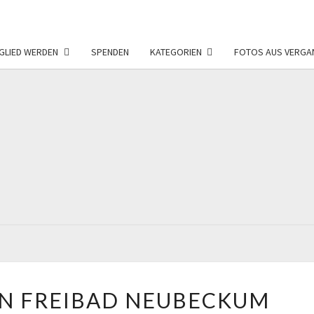
GLIED WERDEN
SPENDEN
KATEGORIEN
FOTOS AUS VERGA
FÖRD
F
NEU
FÖRDERVEREIN
N FREIBAD NEUBECKUM
FREIBAD